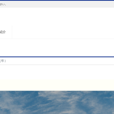
さい。
紹介
元年）